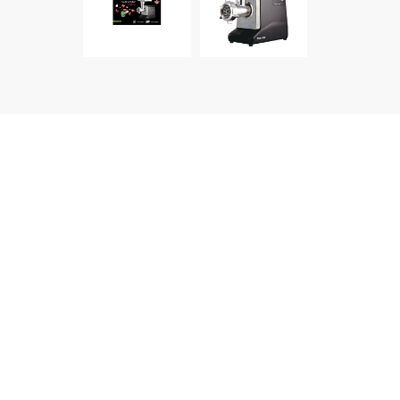
დეტალური აღწერა
მწარმოებელი:
FRANKO
მოდელი:
FMG-1113
ძირითადი ტექნიკური მახასიათებლები:
სიმძლავრე: 3500 w
სიჩქარე: 2
დისკების რაოდენობა: 3
ტიპი - ელექტრონული
ძირითადი ფუნქციური მახასიათებლები:
მოცურების საწინააღმდეგო სადგომი
რევერსი
კორპუსის მასალა: პლასტმასი/მეტალი