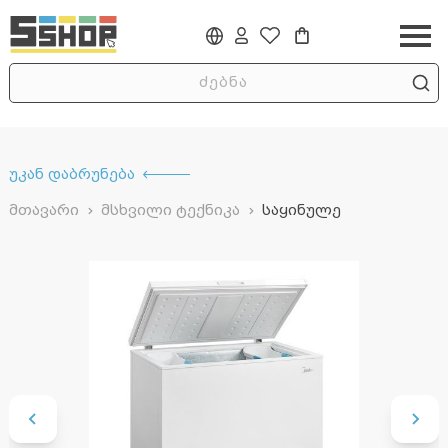
უკან დაბრუნება
მთავარი
მსხვილი ტექნიკა
საყინულე