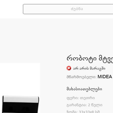
რობოტი მტვ
არ არის მარაგში
MIDEA
მწარმოებელი
:
მახასიათებლები
ფერი
:
თეთრი
გარანტია
:
2 წელი
ზომა
:
33x33x8 სმ