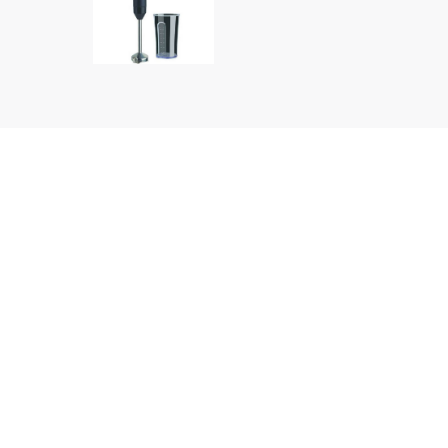
დეტალური აღწერა
ბრენდი: FRANKO
მოდელი: FHB-1122
ტიპი: ხელის ბლენდერი
სიჩქარის რ-ბა: 5
ტურბო რეჟიმი: დიახ
ჭიქა: 600მლ
დანების მასალა: უჟანგავი ფოლადი
სიმძლავრე: 500 W
სიხშირე: 220-240V, 50/60Hz
ფერი: შავი.