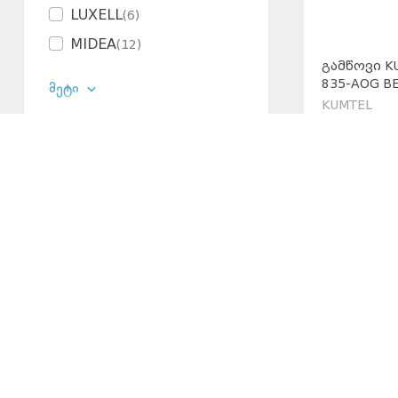
LUXELL
(
6
)
MIDEA
(
12
)
ᲒᲐᲛᲬᲝᲕᲘ K
ARNICA
(
3
)
835-AOG BE
მეტი
HONDA
(
1
)
KUMTEL
299.00
ELENBERG
(
2
)
₾
ზედაპირის მასალა
მინა
(
5
)
უჟანგავი მეტალი
(
1
)
სიმძლავრე
450 W
(
3
)