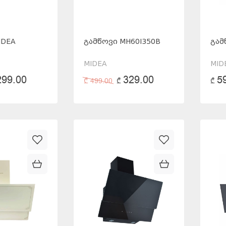
IDEA
ᲒᲐᲛᲬᲝᲕᲘ MH60I350B
ᲒᲐᲛ
MIDEA
MID
299.00
329.00
5
₾
499.00
₾
₾