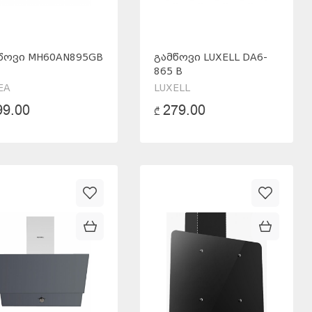
ᲬᲝᲕᲘ MH60AN895GB
ᲒᲐᲛᲬᲝᲕᲘ LUXELL DA6-
865 B
EA
LUXELL
99.00
279.00
₾