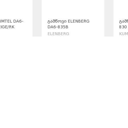
UMTEL DA6-
ᲒᲐᲛᲬᲝᲕᲘ ELENBERG
ᲒᲐᲛ
IGE/RK
DA6-835B
830
ELENBERG
KUM
279.00
2
₾
₾