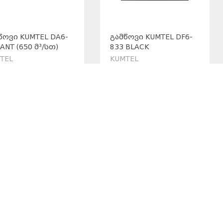
ᲬᲝᲕᲘ KUMTEL DA6-
ᲒᲐᲛᲬᲝᲕᲘ KUMTEL DF6-
 ANT (650 Მ³/ᲡᲗ)
833 BLACK
TEL
KUMTEL
49.00
219.00
₾
25
%