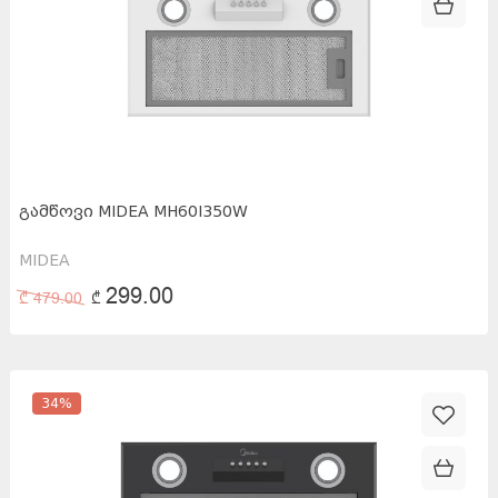
ᲒᲐᲛᲬᲝᲕᲘ MIDEA MH60I350W
MIDEA
299.00
₾
479.00
₾
34
%
50X60X60სმ
(
2
)
60X50სმ
(
5
)
85X60X60 სმ
(
3
)