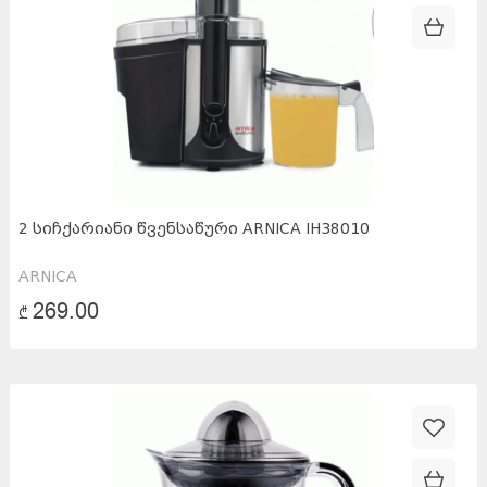
0
₾
269.00
₾
2 ᲡᲘᲩᲥᲐᲠᲘᲐᲜᲘ ᲬᲕᲔᲜᲡᲐᲬᲣᲠᲘ ARNICA IH38010
ARNICA
269.00
₾
FRANKO
(
5
)
ARNICA
(
4
)