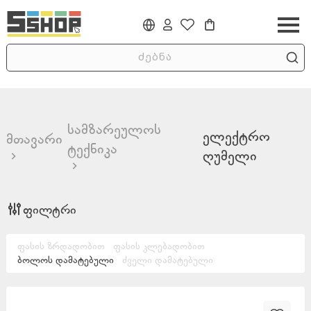
სამზარეულოს
ელექტრო
მთავარი
ტექნიკა
ღუმელი
ფილტრი
ფასის ზრდადობით
ფასის კლებადობით
ბოლოს დამატებული
ძველი დამატებული