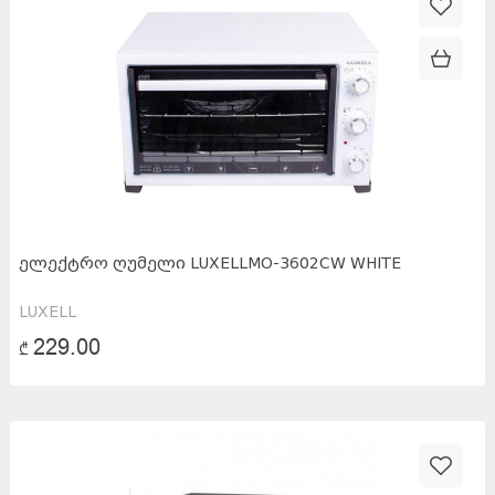
Min
Max
0
₾
579.00
₾
ᲔᲚᲔᲥᲢᲠᲝ ᲦᲣᲛᲔᲚᲘ LUXELLMO-3602CW WHITE
LUXELL
229.00
₾
35x58x40 სმ
(
1
)
50x30x38 სმ
(
1
)
61x45x36 სმ
(
1
)