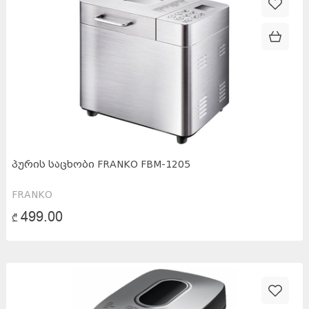
Min
Max
0
₾
499.00
₾
ᲞᲣᲠᲘᲡ ᲡᲐᲪᲮᲝᲑᲘ FRANKO FBM-1205
FRANKO
499.00
₾
35.5x24x30.2სმ
(
1
)