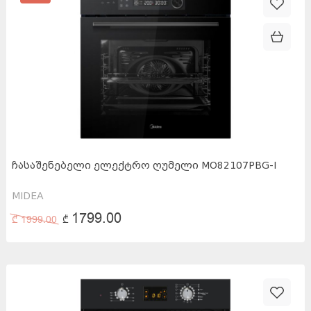
Min
Max
0
₾
1799.00
₾
ᲩᲐᲡᲐᲨᲔᲜᲔᲑᲔᲚᲘ ᲔᲚᲔᲥᲢᲠᲝ ᲦᲣᲛᲔᲚᲘ MO82107PBG-I
MIDEA
1799.00
₾
1999.00
₾
60X60სმ
(
12
)
59.5x59.5x56სმ
(
1
)
59.5x57.5x59.5 სმ
(
2
)